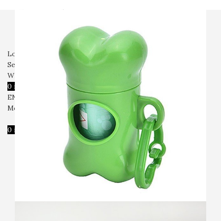
전체상품
강아지
고양이
입고예정
회사소개
자주묻는질문
문의
Login / Register
Search
Wishlist
0
items
₩
0
ENG
Menu
0
items
₩
0