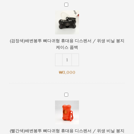
휴
(검
대
정
용
색)
디
배
스
변
펜
봉
(검정색)배변봉투 뼈다귀형 휴대용 디스펜서 / 위생 비닐 봉지
서
투
케이스 풉백
/
뼈
위
다
생
귀
비
형
₩
3,000
닐
휴
봉
대
지
용
케
(빨
디
이
간
스
스
색)
펜
풉
배
서
백
변
/
봉
위
(빨간색)배변봉투 뼈다귀형 휴대용 디스펜서 / 위생 비닐 봉지
투