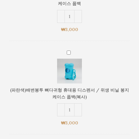
생
케이스 풉백
뼈
비
다
닐
귀
봉
형
지
₩
3,000
휴
케
대
이
용
스
(파
디
풉
란
스
백
색)
펜
배
서
변
/
봉
위
(파란색)배변봉투 뼈다귀형 휴대용 디스펜서 / 위생 비닐 봉지
투
생
케이스 풉백(복사)
뼈
비
다
닐
귀
봉
형
지
₩
3,000
휴
케
대
이