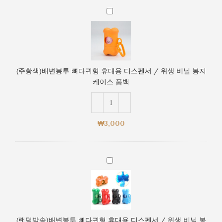
용
스
(주
디
풉
황
스
백
색)
펜
배
서
변
/
봉
위
(주황색)배변봉투 뼈다귀형 휴대용 디스펜서 / 위생 비닐 봉지
투
생
케이스 풉백
뼈
비
다
닐
귀
봉
형
지
₩
3,000
휴
케
대
이
용
스
(랜
디
풉
덤
스
백
발
펜
(복
송)
서
사)
배
/
변
위
(랜덤발송)배변봉투 뼈다귀형 휴대용 디스펜서 / 위생 비닐 봉