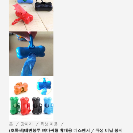
홈
강아지
위생,미용
(초록색)배변봉투 뼈다귀형 휴대용 디스펜서 / 위생 비닐 봉지