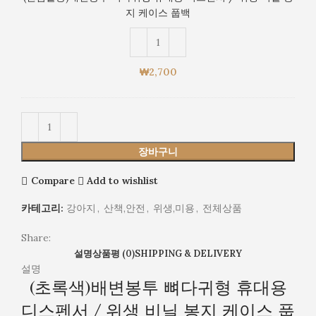
봉
생
지 케이스 풉백
투
비
뼈
닐
다
봉
귀
지
₩
2,700
형
케
휴
이
대
스
용
풉
디
백
장바구니
스
펜
Compare
Add to wishlist
서
/
카테고리:
강아지
,
산책,안전
,
위생,미용
,
전체상품
위
생
Share:
비
설명
상품평 (0)
SHIPPING & DELIVERY
닐
설명
(초록색)배변봉투 뼈다귀형 휴대용
봉
지
디스펜서 / 위생 비닐 봉지 케이스 풉
케