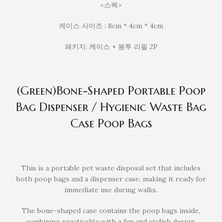
<스펙>
케이스 사이즈 : 8cm * 4cm * 4cm
패키지: 케이스 + 봉투 리필 2P
(Green)Bone-Shaped Portable Poop
Bag Dispenser / Hygienic Waste Bag
Case Poop Bags
This is a portable pet waste disposal set that includes
both poop bags and a dispenser case, making it ready for
immediate use during walks.
The bone-shaped case contains the poop bags inside,
combining practicality with a fun and stylish design.