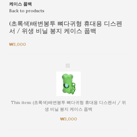
케이스 풉백
Back to products
(초록색)배변봉투 뼈다귀형 휴대용 디스펜
서 / 위생 비닐 봉지 케이스 풉백
₩
3,000
(초
록
색)
배
변
봉
This item:
(초록색)배변봉투 뼈다귀형 휴대용 디스펜서 / 위
투
생 비닐 봉지 케이스 풉백
뼈
₩
3,000
다
귀
형