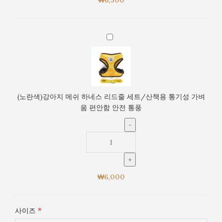
드
통
줄
풍
세
트/
(노
산
란
책
색)
용
강
통
아
기
지
(노란색)강아지 메쉬 하네스 리드줄 세트/산책용 통기성 가벼
성
메
움 편안함 안전 통풍
가
쉬
벼
하
움
네
편
스
안
리
함
드
안
₩
6,000
줄
전
세
통
트/
풍
*
사이즈
산
책