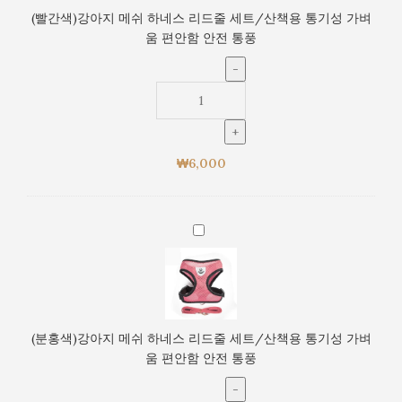
성
지
(빨간색)강아지 메쉬 하네스 리드줄 세트/산책용 통기성 가벼
가
메
움 편안함 안전 통풍
벼
쉬
움
하
편
네
안
스
함
리
안
드
전
₩
6,000
줄
통
세
풍
트/
산
(분
책
홍
용
색)
통
강
기
아
성
지
(분홍색)강아지 메쉬 하네스 리드줄 세트/산책용 통기성 가벼
가
메
움 편안함 안전 통풍
벼
쉬
움
하
편