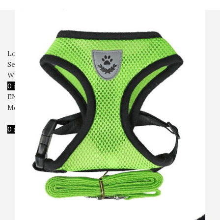
전체상품
강아지
고양이
입고예정
회사소개
자주묻는질문
문의
Login / Register
Search
Wishlist
0
items
₩
0
ENG
Menu
0
items
₩
0