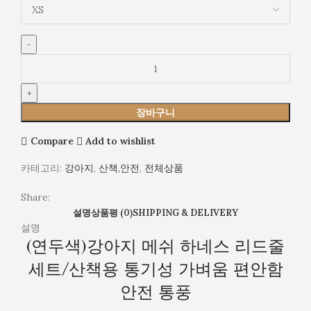
용
통
기
성
가
벼
움
장바구니
편
안
Compare
Add to wishlist
함
안
카테고리:
강아지
,
산책,안전
,
전체상품
전
Share:
통
설명
상품평 (0)
SHIPPING & DELIVERY
풍
설명
(연두색)강아지 메쉬 하네스 리드줄
세트/산책용 통기성 가벼움 편안함
안전 통풍