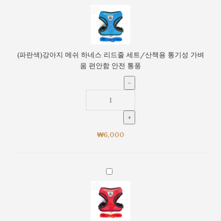
책
란
용
색)
통
강
기
아
성
지
(파란색)강아지 메쉬 하네스 리드줄 세트/산책용 통기성 가벼
가
메
움 편안함 안전 통풍
벼
쉬
움
하
편
네
안
스
함
리
안
드
전
₩
6,000
줄
통
세
풍
트/
산
(빨
책
간
용
색)
통
강
기
아