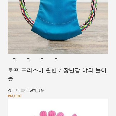
로프 프리스비 원반 / 장난감 야외 놀이
용
강아지
,
놀이
,
전체상품
₩
3,500