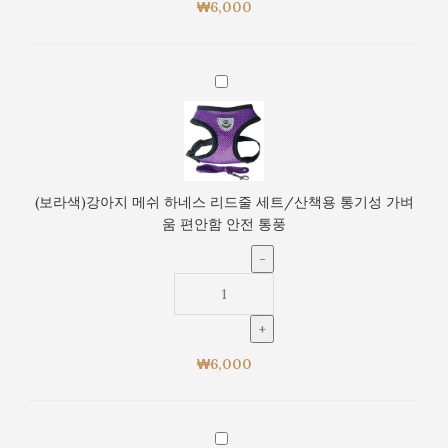
움
₩
6,000
줄
편
세
안
트/
함
산
(보
안
책
라
전
용
색)
통
통
강
풍
기
아
성
지
(보라색)강아지 메쉬 하네스 리드줄 세트/산책용 통기성 가벼
가
메
움 편안함 안전 통풍
벼
쉬
움
하
편
네
안
스
함
리
안
드
전
₩
6,000
줄
통
세
풍
트/
산
(파