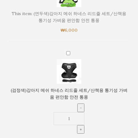
아
지
This item:
(연두색)강아지 메쉬 하네스 리드줄 세트/산책용
메
통기성 가벼움 편안함 안전 통풍
쉬
₩
6,000
하
네
스
리
(검
드
정
줄
색)
세
강
트/
아
산
지
(검정색)강아지 메쉬 하네스 리드줄 세트/산책용 통기성 가벼
책
메
움 편안함 안전 통풍
용
쉬
통
하
기
네
성
스
가
리
벼
드