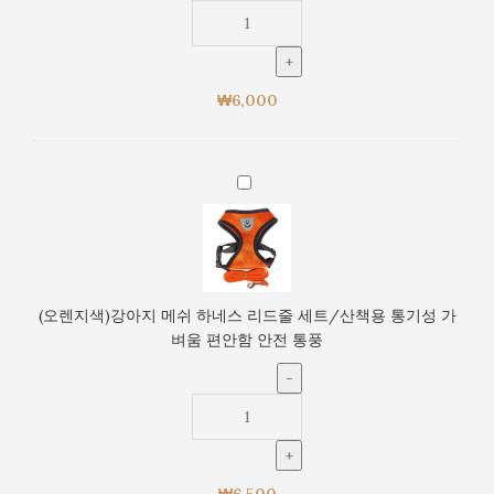
네
안
스
함
리
안
드
전
₩
6,000
줄
통
세
풍
트/
산
(오
책
렌
용
지
통
색)
기
강
성
아
(오렌지색)강아지 메쉬 하네스 리드줄 세트/산책용 통기성 가
가
지
벼움 편안함 안전 통풍
벼
메
움
쉬
편
하
안
네
함
스
안
리
전
₩
6,500