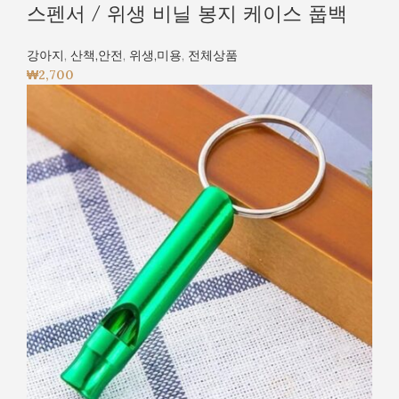
스펜서 / 위생 비닐 봉지 케이스 풉백
강아지
,
산책,안전
,
위생,미용
,
전체상품
₩
2,700