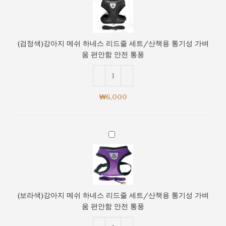
줄
색)
세
강
트/
아
산
지
(검정색)강아지 메쉬 하네스 리드줄 세트/산책용 통기성 가벼
책
메
움 편안함 안전 통풍
용
쉬
통
하
기
네
성
스
₩
6,000
가
리
벼
드
움
줄
편
(보
세
안
라
트/
함
색)
산
안
강
책
전
아
용
통
지
통
(보라색)강아지 메쉬 하네스 리드줄 세트/산책용 통기성 가벼
풍
메
기
움 편안함 안전 통풍
쉬
성
하
가