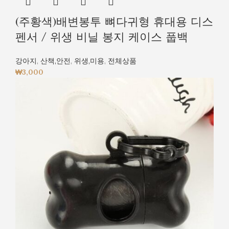
(주황색)배변봉투 뼈다귀형 휴대용 디스
펜서 / 위생 비닐 봉지 케이스 풉백
강아지
,
산책,안전
,
위생,미용
,
전체상품
₩
3,000