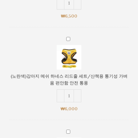
가
하
벼
네
움
₩
6,500
스
편
리
안
드
함
(노
줄
안
란
세
전
색)
트/
통
강
산
풍
아
책
지
용
(노란색)강아지 메쉬 하네스 리드줄 세트/산책용 통기성 가벼
메
통
움 편안함 안전 통풍
쉬
기
하
성
네
가
스
벼
₩
6,000
리
움
드
편
줄
안
(연
세
함
두