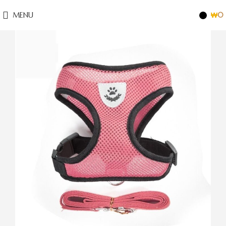
MENU
₩
0