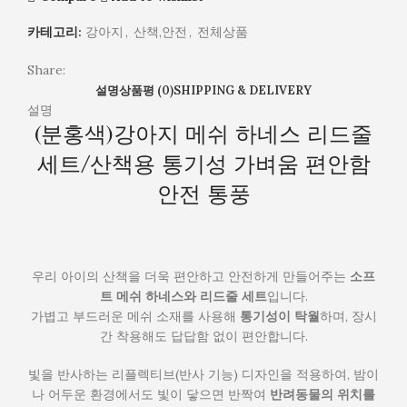
가
카테고리:
강아지
,
산책,안전
,
전체상품
벼
움
Share:
편
설명
상품평 (0)
SHIPPING & DELIVERY
안
설명
함
(분홍색)강아지 메쉬 하네스 리드줄
안
전
세트/산책용 통기성 가벼움 편안함
통
안전 통풍
풍
우리 아이의 산책을 더욱 편안하고 안전하게 만들어주는
소프
트 메쉬 하네스와 리드줄 세트
입니다.
가볍고 부드러운 메쉬 소재를 사용해
통기성이 탁월
하며, 장시
간 착용해도 답답함 없이 편안합니다.
빛을 반사하는 리플렉티브(반사 기능) 디자인을 적용하여, 밤이
나 어두운 환경에서도 빛이 닿으면 반짝여
반려동물의 위치를