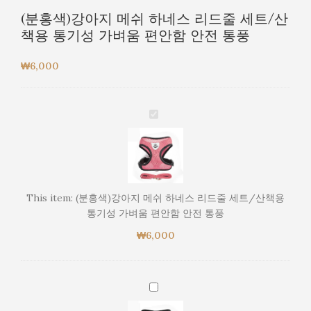
(분홍색)강아지 메쉬 하네스 리드줄 세트/산
책용 통기성 가벼움 편안함 안전 통풍
₩
6,000
(분
홍
색)
강
아
지
This item:
(분홍색)강아지 메쉬 하네스 리드줄 세트/산책용
메
통기성 가벼움 편안함 안전 통풍
쉬
₩
6,000
하
네
스
리
(검
드
정