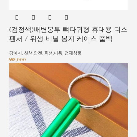
(검정색)배변봉투 뼈다귀형 휴대용 디스
펜서 / 위생 비닐 봉지 케이스 풉백
강아지
,
산책,안전
,
위생,미용
,
전체상품
₩
3,000