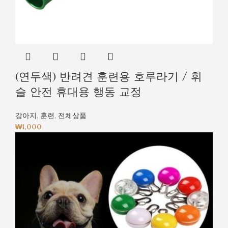
(연두색) 반려견 훈련용 호루라기 / 휘
슬 안전 휴대용 행동 교정
강아지
,
훈련
,
전체상품
₩
1,000