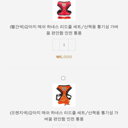
전
색)
산
통
강
책
풍
아
용
지
통
(빨간색)강아지 메쉬 하네스 리드줄 세트/산책용 통기성 가벼
메
기
움 편안함 안전 통풍
쉬
성
하
가
네
벼
스
움
₩
6,000
리
편
드
안
줄
함
(오
세
안
렌
트/
전
지
산
통
색)
책
풍
강
용
아
통
(오렌지색)강아지 메쉬 하네스 리드줄 세트/산책용 통기성 가
지
기
벼움 편안함 안전 통풍
메
성
쉬