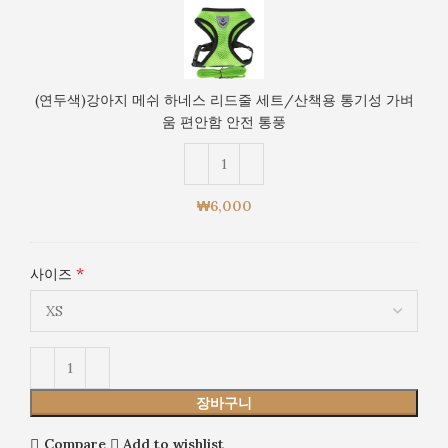
트/
안
색)
산
전
강
책
통
아
용
풍
지
통
(연두색)강아지 메쉬 하네스 리드줄 세트/산책용 통기성 가벼
메
기
움 편안함 안전 통풍
쉬
성
하
가
네
벼
스
움
₩
6,000
리
편
드
안
줄
함
*
사이즈
세
안
트/
전
산
통
책
풍
용
통
장바구니
기
성
Compare
Add to wishlist