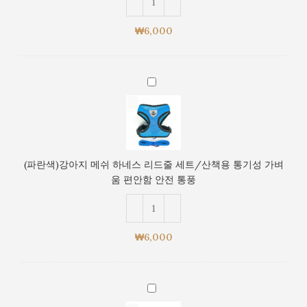
네
벼
스
움
₩
6,000
리
편
드
안
줄
함
(파
세
안
란
트/
전
색)
산
통
강
책
풍
아
용
지
통
(파란색)강아지 메쉬 하네스 리드줄 세트/산책용 통기성 가벼
메
기
움 편안함 안전 통풍
쉬
성
하
가
네
벼
스
움
₩
6,000
리
편
드
안
줄
함
(빨
세
안
간
트/