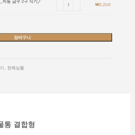
_자동 급수 2구 식기/
₩
2,250
형
장바구니
기
,
전체상품
 물통 결합형