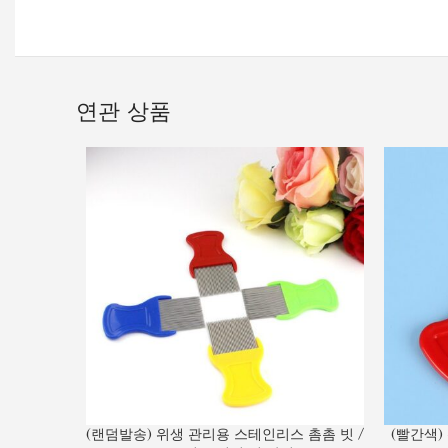
연관 상품
(랜덤발송) 위생 관리용 스테인리스 촘촘 빗 /
(빨간색)