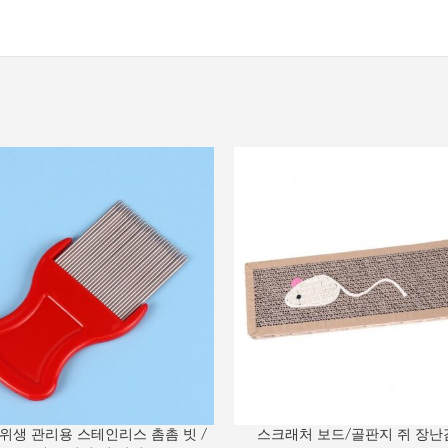
 위생 관리용 스테인리스 촘촘 빗 /
스크래처 보드/골판지 쥐 장난