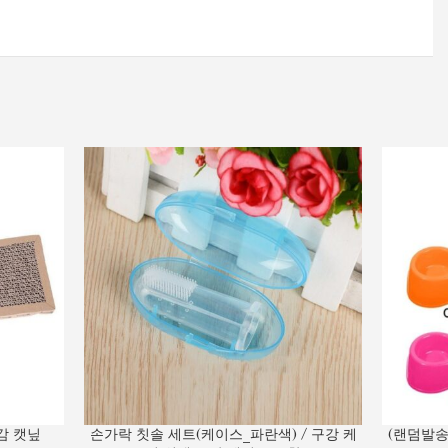
감 캣닢
손가락 칫솔 세트(케이스_파란색) / 구강 케
(랜덤발송