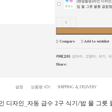
(랜덤발송)라인 디자인
(랜
라
자
밥 물 그릇 물통 결합
덤
인
인
발
디
_
송)
자
자
라
인
동
인
_
급
디
자
수
Compare
Add to wishlist
자
동
2
인
급
구
_
수
식
카테고리:
강아지
,
고양이
,
식기
,
식
자
2
기/
Share:
동
구
밥
급
식
물
수
기/
그
2
밥
릇
구
설명
상품평 (0)
물
SHIPPING & DELIVERY
물
식
그
통
기/
릇
결
인 디자인_자동 급수 2구 식기/밥 물 그릇
밥
물
합
물
통
형