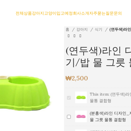
전체상품
강아지
고양이
입고예정
회사소개
자주묻는질문
문의
홈
강아지
식기
(연두색)라인
(연두색)라인 
기/밥 물 그릇
₩
2,500
This item:
(연두색)라
(연
물통 결합형
두
색)
(분홍색)라인 디자인_
(분
라
물 그릇 물통 결합형
홍
인
색)
디