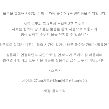
그
결
릇
합
물
형
물통을 결합해 사용할 수 있는 자동 급수형 2구 반려동물 식기입니다.
통
결
사료 그릇과 물그릇이 분리된 2구 구조로,
합
사료는 한쪽에 담고 물은 물통을 통해 자동으로 보충되어
형
항상 일정한 수위의 물을 유지할 수 있습니다.
 구조로 설치가 쉬우며, 외출 시간이 길거나 하루 급수량 관리가 필요한
심플하고 안정적인 디자인으로 집 안 어디에 두어도 잘 어울리며,
반려견과 반려묘 모두 사용 가능한 실용적인 급식·급수 아이템입니다.
<스펙>
사이즈: 27cm(가로)*15cm(세로)*6cm(높이)
재질: 플라스틱